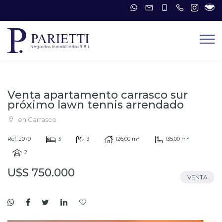
Venta apartamento carrasco sur
próximo lawn tennis arrendado
en Carrasco
Ref: 2079
3
3
126,00 m²
135,00 m²
2
U$S 750.000
VENTA